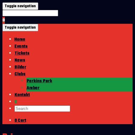
Toggle navigation
0
Toggle navigation
Home
Events
Tickets
News
Bilder
Clubs
Perkins Park
Amber
Kontakt
0
0
Cart