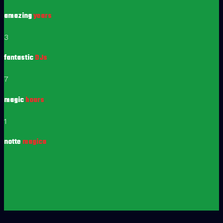
amazing
years
3
fantastic
DJs
7
magic
hours
1
notte
magica