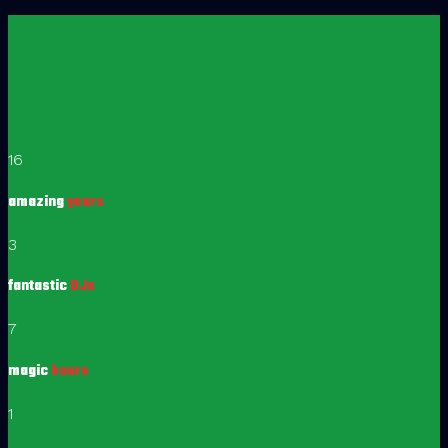
16
amazing
years
3
fantastic
DJs
7
magic
hours
1