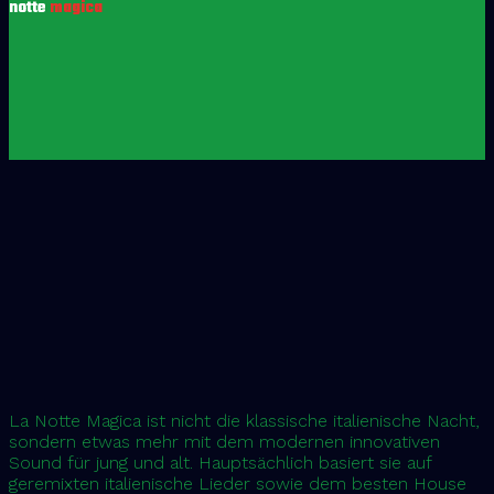
notte
magica
La Notte Magica ist nicht die klassische italienische Nacht,
sondern etwas mehr mit dem modernen innovativen
Sound für jung und alt. Hauptsächlich basiert sie auf
geremixten italienische Lieder sowie dem besten House