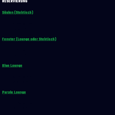
RESERVIERUNG
Säulen (Stehtisch)
5 Personen
150,00€
Fenster (Lounge oder Stehtisch)
5 Personen
150,00€
Blue Lounge
8 Personen
200,00€
Purple Lounge
6 Personen
250,00€