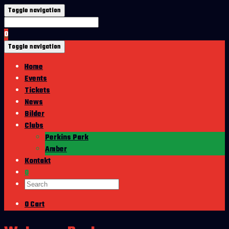
Toggle navigation
0
Toggle navigation
Home
Events
Tickets
News
Bilder
Clubs
Perkins Park
Amber
Kontakt
0
0
Cart